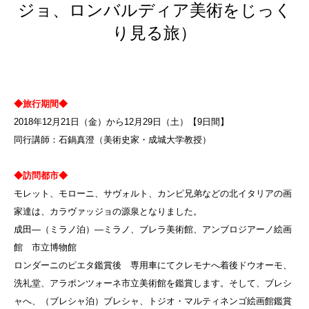
ジョ、ロンバルディア美術をじっく
り見る旅）
◆旅行期間◆
2018年12月21日（金）から12月29日（土）【9日間】
同行講師：石鍋真澄（美術史家・成城大学教授）
◆訪問都市◆
モレット、モローニ、サヴォルト、カンピ兄弟などの北イタリアの画
家達は、カラヴァッジョの源泉となりました。
成田—（ミラノ泊）—ミラノ、ブレラ美術館、アンブロジアーノ絵画
館 市立博物館
ロンダーニのピエタ鑑賞後 専用車にてクレモナへ着後ドウオーモ、
洗礼堂、アラポンツォーネ市立美術館を鑑賞します。そして、ブレシ
ャへ、（ブレシャ泊）ブレシャ、トジオ・マルティネンゴ絵画館鑑賞