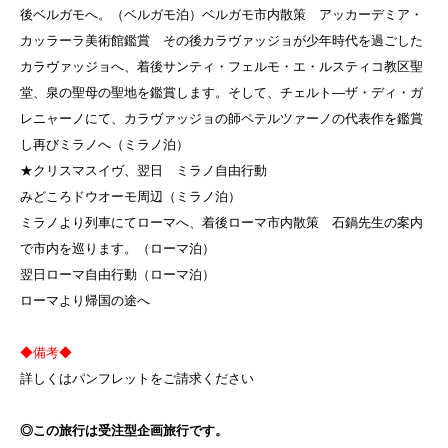
後ベルガモへ。（ベルガモ泊）ベルガモ市内散策 アッカーデミア・
カッラーラ美術館鑑賞 その後カラヴァッジョが少年時代を過ごした
カラヴァッジョへ、着後サンティ・フェルモ・エ・ルスティコ教区聖
堂、泉の聖母の聖地を鑑賞します。そして、チェルト—ザ・ディ・ガ
レニャーノにて、カラヴァッジョの師ペテルツァーノの代表作を鑑賞
し再びミラノへ（ミラノ泊）
★クリスマスイヴ、翌日 ミラノ自由行動
みどころドウオーモ周辺（ミラノ泊）
ミラノより列車にてローマへ、着後ローマ市内散策 石鍋先生の案内
で市内を巡ります。（ローマ泊）
翌日ローマ自由行動（ローマ泊）
ローマより帰国の途へ
◆備考◆
詳しくはパンフレットをご請求ください
◎この旅行は受注型企画旅行です。