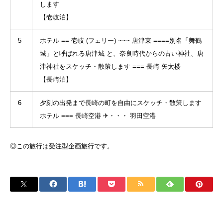
します
【壱岐泊】
5
ホテル == 壱岐 (フェリー) ~~~ 唐津東 ====別名「舞鶴
城」と呼ばれる唐津城 と、奈良時代からの古い神社、唐
津神社をスケッチ・散策します === 長崎 矢太楼
【長崎泊】
6
夕刻の出発まで長崎の町を自由にスケッチ・散策します
ホテル === 長崎空港 ✈・・・ 羽田空港
◎この旅行は受注型企画旅行です。