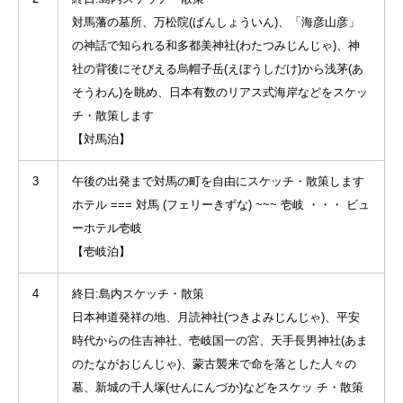
対馬藩の墓所、万松院(ばんしょういん)、「海彦山彦」
の神話で知られる和多都美神社(わたつみじんじゃ)、神
社の背後にそびえる烏帽子岳(えぼうしだけ)から浅茅(あ
そうわん)を眺め、日本有数のリアス式海岸などをスケッ
チ・散策します
【対馬泊】
3
午後の出発まで対馬の町を自由にスケッチ・散策します
ホテル === 対馬 (フェリーきずな) ~~~ 壱岐 ・・・ ビュ
ーホテル壱岐
【壱岐泊】
4
終日:島内スケッチ・散策
日本神道発祥の地、月読神社(つきよみじんじゃ)、平安
時代からの住吉神社、壱岐国一の宮、天手長男神社(あま
のたながおじんじゃ)、蒙古襲来で命を落とした人々の
墓、新城の千人塚(せんにんづか)などをスケッ チ・散策