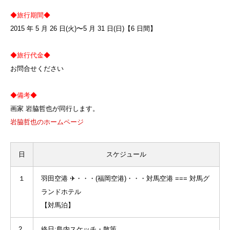
◆旅行期間◆
2015 年 5 月 26 日(火)〜5 月 31 日(日)【6 日間】
◆旅行代金◆
お問合せください
◆備考◆
画家 岩脇哲也が同行します。
岩脇哲也のホームページ
日
スケジュール
１
羽田空港 ✈・・・(福岡空港)・・・対馬空港 === 対馬グ
ランドホテル
【対馬泊】
2
終日:島内スケッチ・散策