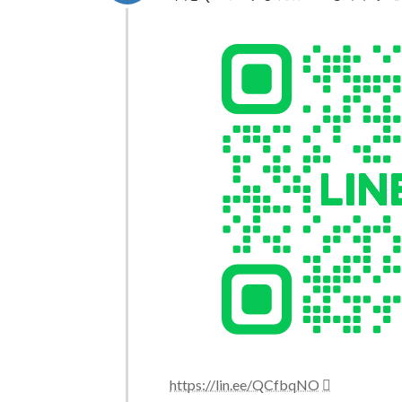
時
:
https://lin.ee/QCfbqNO