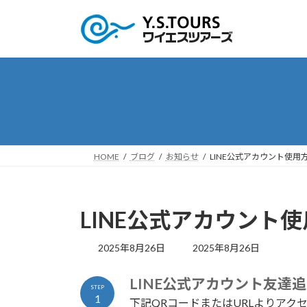
コ
ナ
ン
ビ
テ
ゲ
ン
ー
ツ
シ
へ
ョ
ス
ン
キ
に
ッ
移
プ
動
HOME
ブログ
お知らせ
LINE公式アカウント使用
LINE公式アカウント
最
2025年8月26日
2025年8月26日
終
更
LINE公式アカウント友達
新
STEP
1
日
下記QRコードまたはURLよりアク