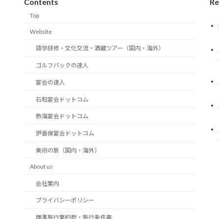
Contents
Re
Top
Website
語学研修・文化交流・酒蔵ツアー（国内・海外）
ゴルフパックの達人
宴会の達人
石和宴会ドットコム
熱海宴会ドットコム
伊香保宴会ドットコム
美術の旅（国内・海外）
About us
会社案内
プライバシーポリシー
標準旅行業約款・旅行条件書